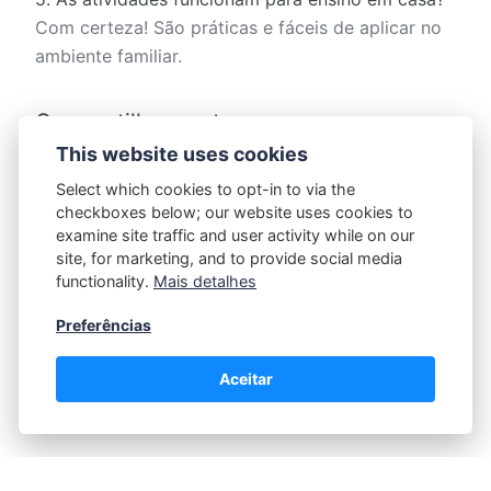
Com certeza! São práticas e fáceis de aplicar no
ambiente familiar.
Compartilhar postagem:
This website uses cookies
Select which cookies to opt-in to via the
checkboxes below; our website uses cookies to
examine site traffic and user activity while on our
site, for marketing, and to provide social media
functionality.
Mais detalhes
Prof Helena
Preferências
Aceitar
Política de Privacidade
|
Contato |
Termos e Condições