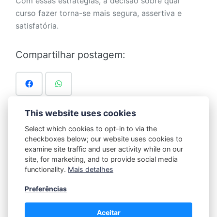
Com essas estratégias, a decisão sobre qual
curso fazer torna-se mais segura, assertiva e
satisfatória.
Compartilhar postagem:
This website uses cookies
Select which cookies to opt-in to via the
Marcado em:
Blog
checkboxes below; our website uses cookies to
examine site traffic and user activity while on our
site, for marketing, and to provide social media
functionality.
Mais detalhes
Prof Helena
Preferências
Aceitar