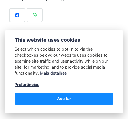
This website uses cookies
Marcado em:
Select which cookies to opt-in to via the
Educação Financeira e Gestão de Recursos:
checkboxes below; our website uses cookies to
examine site traffic and user activity while on our
site, for marketing, and to provide social media
functionality.
Mais detalhes
Prof Helena
Preferências
Aceitar
Política de Privacidade
|
Contato |
Termos e Condições