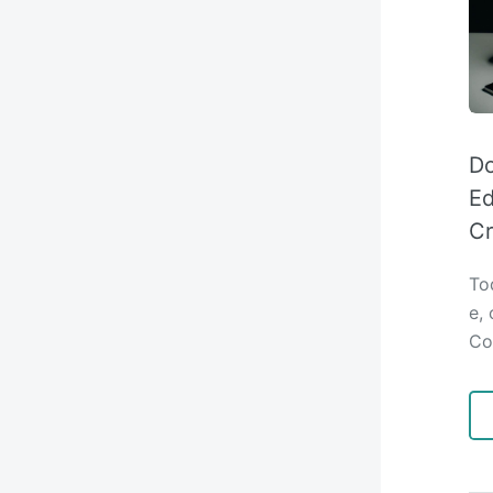
Do
Ed
Cr
To
e,
Co