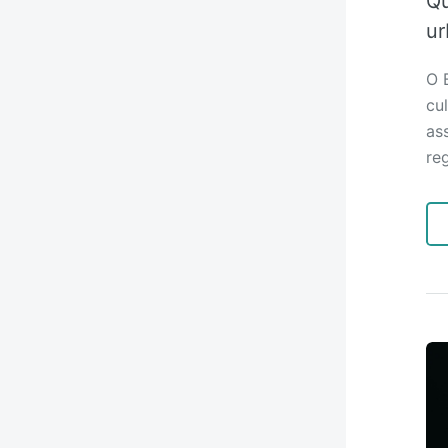
Qu
ur
O 
cul
as
re