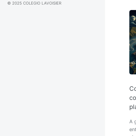
© 2025 COLEGIO LAVOISIER
Co
co
pl
A 
en