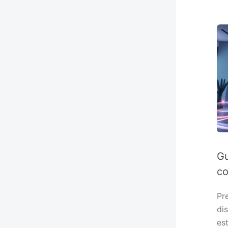
Gu
co
Pr
dis
es